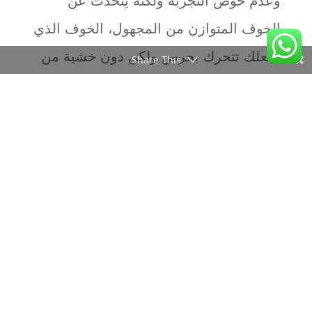
وعدم خوض التجربة ولكنه يتحدث عن
الخوف المتوازن من المجهول، الخوف الذي
يجعلك تتحرك بحرص ولكن دون خشية من
Share This
التجربة والمخاطرة ولا حتى الفشل. فلكل
ناجح فى الحياة تجاربه الفاشلة بالطبع وقد
يولد النجاح من رحم الفشل حيث يفوز
باللذات كل مغامر كما يقول الشاعر. فكل
تجربة تخوضها تضيف إليك شىء جديد لك
ولشخصيتك ولحياتك. وكل فشل يعلمك
طريقة جديدة للابتعاد عن الفشل لتجد نفس
فى النهاية ناجحاً ومحققاً إنجازاً كبيراً.