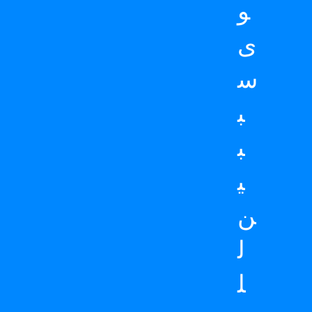
و
ى
س
ب
ب
ي
ن
ل
ل