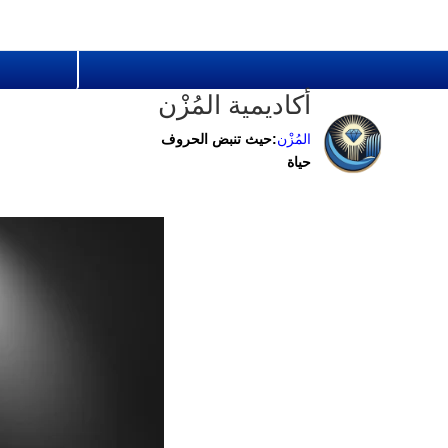
أكاديمية المُزْن
المُزْن
:حيث تنبض الحروف
حياة