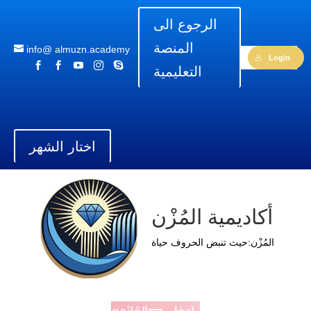
الرجوع الى
المنصة
info@ almuzn.academy
Login





التعليمية
اختار الشهر
أكاديمية المُزْن
المُزْن:حيث تنبض الحروف حياة