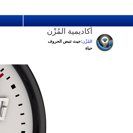
أكاديمية المُزْن
المُزْن
:حيث تنبض الحروف
حياة