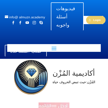
فيديوهات
أسئلة
info@ almuzn.academy
Login





واجوبه
طلب المساعدة
أكاديمية المُزْن
المُزْن:حيث تنبض الحروف حياة