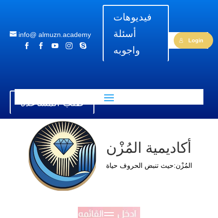
فيديوهات
أسئلة
info@ almuzn.academy
Login





واجوبه
طلب المساعدة
أكاديمية المُزْن
المُزْن:حيث تنبض الحروف حياة