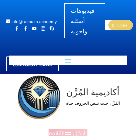
فيديوهات
أسئلة
info@ almuzn.academy
Login





واجوبه
طلب المساعدة
أكاديمية المُزْن
المُزْن:حيث تنبض الحروف حياة