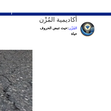
فيد
أكاديمية المُزْن
المُزْن
:حيث تنبض الحروف
حياة