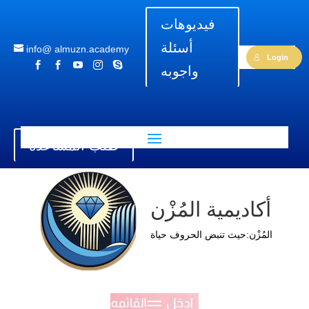
فيديوهات
أسئلة
info@ almuzn.academy
Login





واجوبه
طلب المساعدة
أكاديمية المُزْن
المُزْن:حيث تنبض الحروف حياة