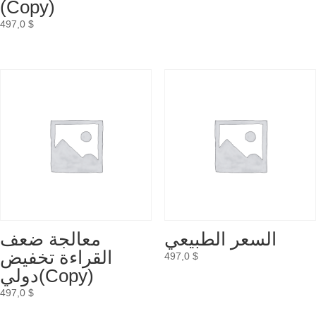
(Copy)
497,0
$
السعر الطبيعي
معالجة ضعف
القراءة تخفيض
497,0
$
دولي(Copy)
497,0
$