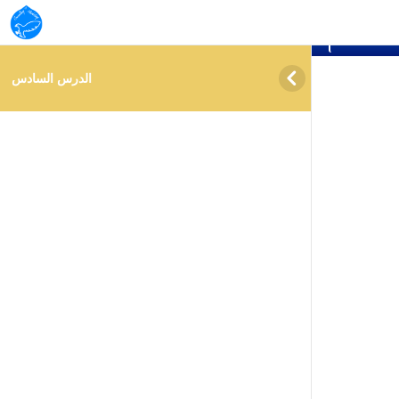
info@ almuzn.academy
ساعدة





س
الدرس السادس