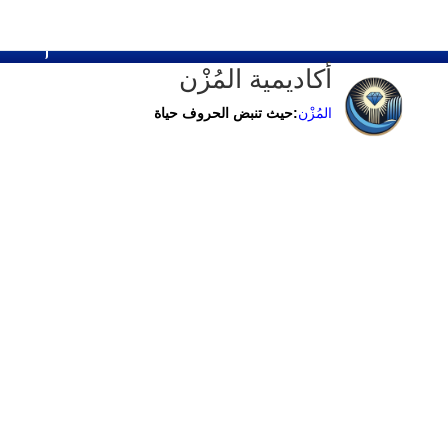
فيد
أكاديمية المُزْن
المُزْن
:حيث تنبض الحروف حياة