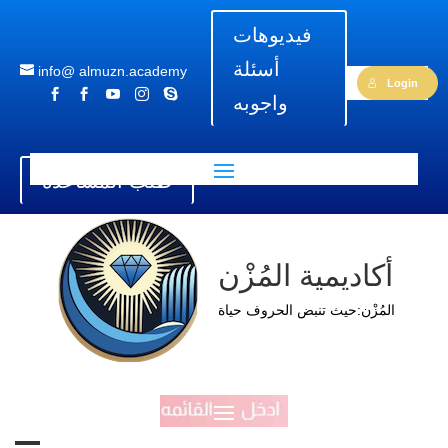
فيديوهات
أسئلة
info@ almuzn.academy
Login





واجوبه
طلب المساعدة
أكاديمية المُزْن
المُزْن:حيث تنبض الحروف حياة