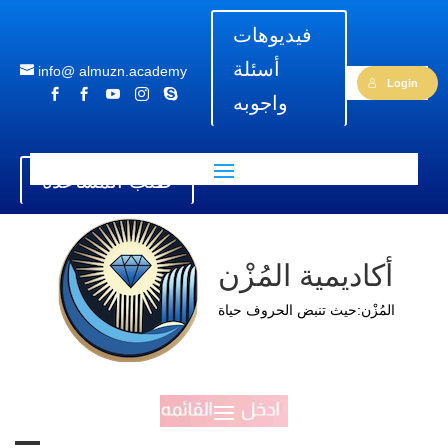
فيديوهات
أسئلة
info@ almuzn.academy
Login





واجوبه
طلب المساعدة
أكاديمية المُزْن
المُزْن:حيث تنبض الحروف حياة