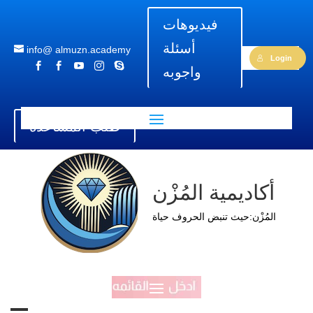
فيديوهات
أسئلة
info@ almuzn.academy
Login





واجوبه
طلب المساعدة
أكاديمية المُزْن
المُزْن:حيث تنبض الحروف حياة